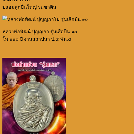
ปลอมลูกปืนใหญ่ รมซาติน
หลวงพ่อพัฒน์ ปุญญกา รุ่นเสือปืน ๑๐
โม ๑๑๐ ปี งานสถาปนา ป.๔ พัน.๔