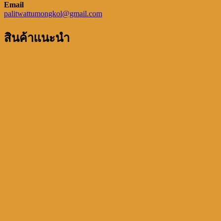
Email
palitwattumongkol@gmail.com
สินค้าแนะนำ
หลวงพ่อพัฒน์ ปุญญกาโม
วัดธารทหา(วัดห้วยด้วน) อ.หนองบัว
จ.นครสวรรค์
ปลอมลูกปืนใหญ่ รมซาติน