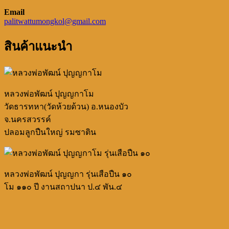
Email
palitwattumongkol@gmail.com
สินค้าแนะนำ
หลวงพ่อพัฒน์ ปุญญกาโม
วัดธารทหา(วัดห้วยด้วน) อ.หนองบัว
จ.นครสวรรค์
ปลอมลูกปืนใหญ่ รมซาติน
หลวงพ่อพัฒน์ ปุญญกา รุ่นเสือปืน ๑๐
โม ๑๑๐ ปี งานสถาปนา ป.๔ พัน.๔